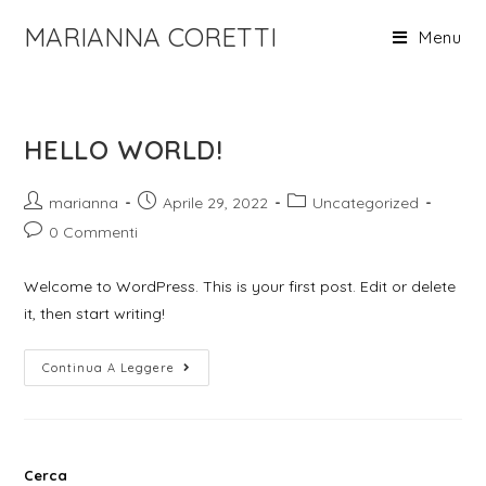
Salta
MARIANNA CORETTI
Menu
al
contenuto
HELLO WORLD!
Autore
Articolo
Categoria
marianna
Aprile 29, 2022
Uncategorized
dell'articolo:
pubblicato:
dell'articolo:
Commenti
0 Commenti
dell'articolo:
Welcome to WordPress. This is your first post. Edit or delete
it, then start writing!
Hello
Continua A Leggere
World!
Cerca